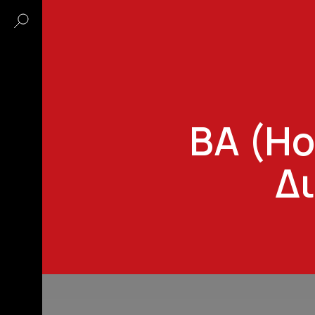
BA (Ho
Δ