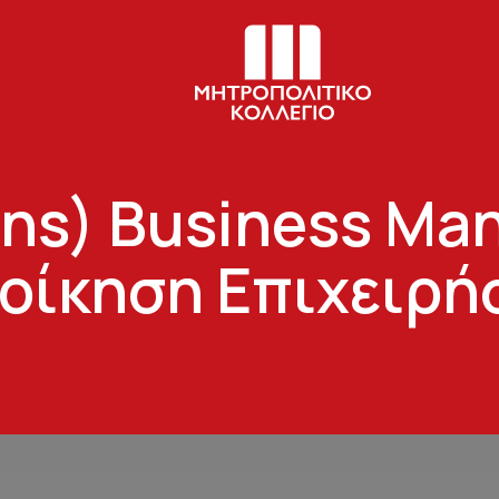
ns) Business M
ιοίκηση Επιχειρή