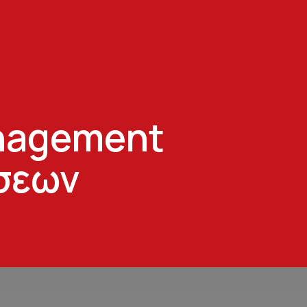
anagement
σεων