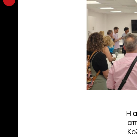
Η 
απ
Κο