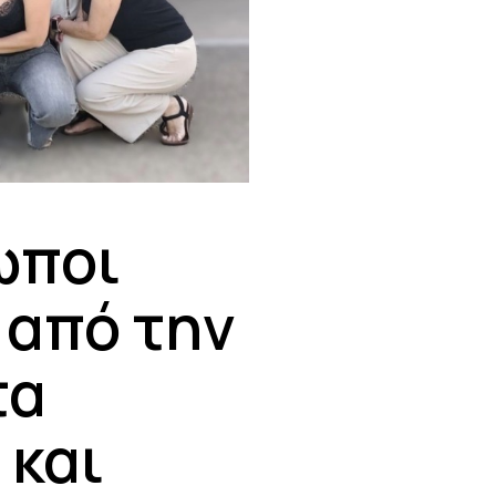
ωποι
 από την
τα
 και