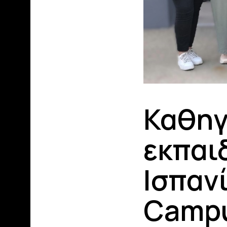
Καθηγ
εκπαι
Ισπαν
Campu