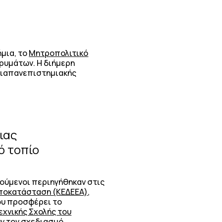
μια, το
Μητροπολιτικό
ρυμάτων. Η διήμερη
 διαπανεπιστημιακής
ιας
ό τοπίο
νούμενοι περιηγήθηκαν στις
Αποκατάσταση (ΚΕΔΕΕΑ)
,
ου προσφέρει το
εχνικής Σχολής του
ν τον σχεδιασμό