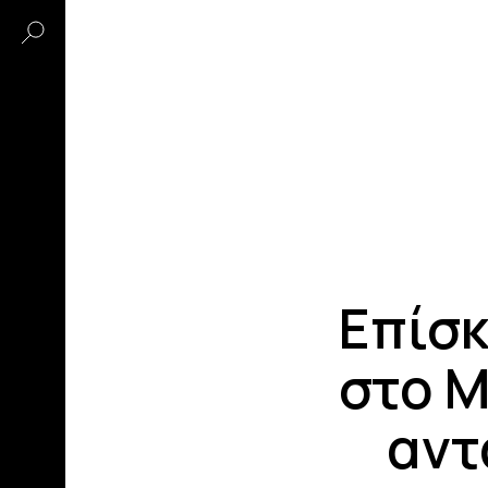
Επίσ
στο Μ
αντ