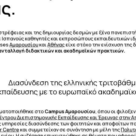
ς.
στρέφειας και της δημιουργίας δεσμών με ξένα πανεπιστή
Ισπανούς καθηγητές και εκπροσώπους εκπαιδευτικών ιδ
uses
Aμαρουσίου
και
Αθήνας
είχε στόχο την ενίσχυση της
ανταλλαγή διδακτικών και ακαδημαϊκών πρακτικών.
Διασύνδεση της ελληνικής τριτοβάθμ
κπαίδευσης με το ευρωπαϊκό ακαδημαϊκ
γματοποιήθηκε στο
Campus Αμαρουσίου
, όπου οι φιλοξε
έντρου Διεπιστημονικής Εκπαίδευσης και Έρευνας στην 
ς υπηρεσίες διασύνδεσης των φοιτητών και αποφοίτων π
er Centre
και συμμετείχαν σε συνάντηση με μέλη της
Πολυτ
λεγίου
. Η συζήτηση επικεντρώθηκε σε θέματα που αφορού