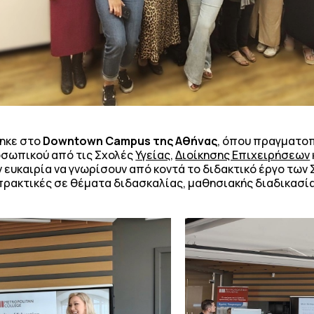
τηκε στο
Downtown Campus της Αθήνας
, όπου πραγματο
οσωπικού από τις Σχολές
Υγείας
,
Διοίκησης Επιχειρήσεων
 ευκαιρία να γνωρίσουν από κοντά το διδακτικό έργο των
 πρακτικές σε θέματα διδασκαλίας, μαθησιακής διαδικασία