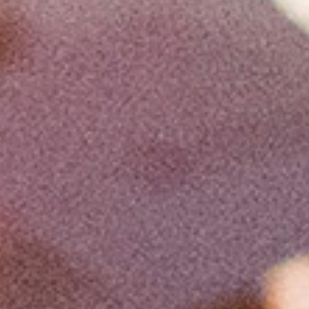
της ακαδημαϊκής γνώσης με την
εφαρμογή της στις πραγματικές
συνθήκες.
Η δράση ανέδειξε για ακόμη μία φορά τη δέσμευση του
Μητροπολιτικού Κολλεγίου στη σύνδεση της
ακαδημαϊκής γνώσης με την κοινωνία, προάγοντας τις
αξίες της αλληλεγγύης, του εθελοντισμού και του
σεβασμού στην τρίτη ηλικία.
Δείτε παρακάτω περισσότερες εικόνες από τα
δημιουργικά εργαστήρια.