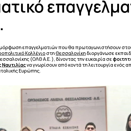
ατικό επαγγελμα
.
αμόρφωση επαγγελματιών που θα πρωταγωνιστήσουν στους
οπολιτικό Κολλέγιο
στη
Θεσσαλονίκη
διοργάνωσε εκπαιδ
σσαλονίκης (ΟΛΘ Α.Ε. ), δίνοντας την ευκαιρία σε
φοιτητ
ς Ναυτιλίας
να γνωρίσουν από κοντά τη λειτουργία ενός 
ατολικής Ευρώπης.