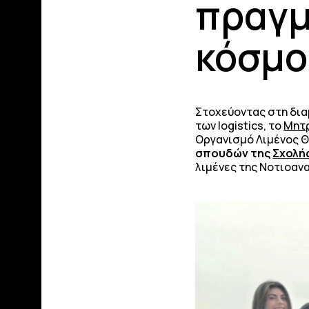
πραγμ
κόσμο
Στοχεύοντας στη δι
των logistics, το
Μητρ
Οργανισμό Λιμένος Θε
σπουδών της
Σχολή
λιμένες της Νοτιοαν