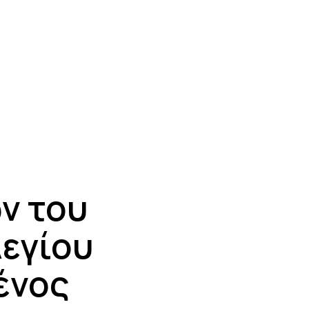
ν του
εγίου
ένος