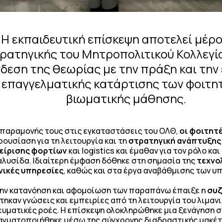
Η εκπαιδευτική επίσκεψη αποτελεί μέρο
ρατηγικής του Μητροπολιτικού Κολλεγίο
δεση της θεωρίας με την πράξη και την
 επαγγελματικής κατάρτισης των φοιτ
βιωματικής μάθησης.
ς παραμονής τους στις εγκαταστάσεις του ΟΛΘ,
οι φοιτητ
υσίαση για τη λειτουργία και τη
στρατηγική ανάπτυξης
χείρισης φορτίων
και logistics και έμαθαν για τον ρόλο κα
αλυσίδα. Ιδιαίτερη έμφαση δόθηκε στη σημασία της
τεχνο
νικές υπηρεσίες
, καθώς και στα έργα αναβάθμισης των υ
την κατανόηση και αφομοίωση των παραπάνω έπαιξε η
συζ
στηκαν γνώσεις και εμπειρίες από τη λειτουργία του λιμανι
ευματικές ροές. Η επίσκεψη ολοκληρώθηκε μια ξενάγηση 
ραγματοποιήθηκε μέσω της σύγχρονης διαδραστικής μακέτ