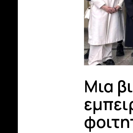
Mια β
εμπει
φοιτη