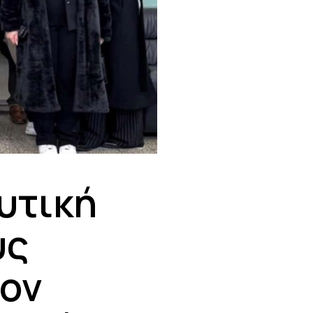
υτική
υς
τον