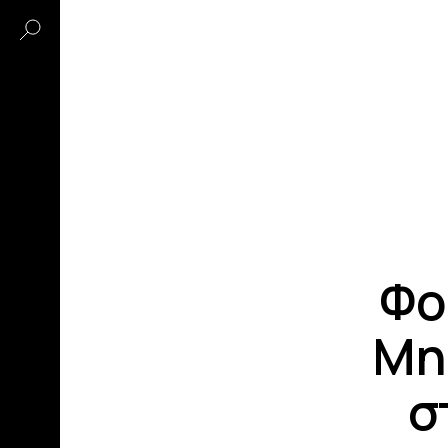
Φο
Μη
σ