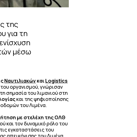
ς της
υ για τη
 ενίσχυση
ητών μέσω
ές
Ναυτιλιακών
και
Logistics
του οργανισμού, γνώρισαν
ι τη σημασία του λιμανιού στη
λογίας
και της ψηφιοποίησης
ποδομών του Λιμένα.
ήτηση με στελέχη της ΟΛΘ
ού και τον δυναμικό ρόλο του
στις εγκαταστάσεις του
ας απεικόνισης του Λιμένα.