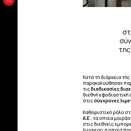
στ
σύν
της
Κατά τη διάρκεια τη
παρακολούθησαν παρο
τις
διαδικασίες δια
διεθνή εφοδιαστική 
στις
σύγχρονες λιμε
Καθοριστικό ρόλο σ
Α.Ε
., τα οποία μοιρά
στις διεθνείς εμπορ
λιμανιού, η οποία π