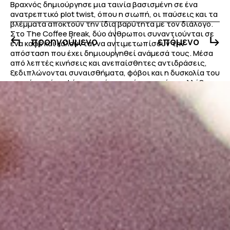
Βραχνός δημιούργησε μια ταινία βασισμένη σε ένα
ανατρεπτικό plot twist, όπου η σιωπή, οι παύσεις και τα
βλέμματα αποκτούν την ίδια βαρύτητα με τον διάλογο.
Στο The Coffee Break, δύο άνθρωποι συναντιούνται σε
προηγούμενο
επόμενο
ένα καφέ και καλούνται να αντιμετωπίσουν την
απόσταση που έχει δημιουργηθεί ανάμεσά τους. Μέσα
από λεπτές κινήσεις και ανεπαίσθητες αντιδράσεις,
ξεδιπλώνονται συναισθήματα, φόβοι και η δυσκολία του
να μείνεις ή να φύγεις από μια σχέση που έχει αλλάξει.
Το φιλμ κορυφώνεται με ένα αιφνιδιαστικό, αινιγματικό
τέλος, αφήνοντας τον θεατή να αναλογιστεί τα όρια της
πραγματικότητας και της ανθρώπινης επαφής.
Εκπαίδευση με αντίκτυπο
Το πρόγραμμα
BA (Hons) Media Production / Film
Directing
, που προσφέρεται από το Μητροπολιτικό
Κολλέγιο σε συνεργασία με το Queen Margaret University,
δίνει τη δυνατότητα στους φοιτητές να εξερευνήσουν
όλα τα στάδια της κινηματογραφικής παραγωγής — από
τη σύλληψη της ιδέας έως την τελική προβολή — και να