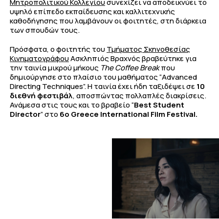
Μητροπολιτικού Κολλεγίου
συνεχίζει να αποδεικνύει το
υψηλό επίπεδο εκπαίδευσης και καλλιτεχνικής
καθοδήγησης που λαμβάνουν οι φοιτητές, στη διάρκεια
των σπουδών τους.
Πρόσφατα, ο φοιτητής του
Τμήματος Σκηνοθεσίας
Κινηματογράφου
Ασκληπιός Βραχνός βραβεύτηκε για
την ταινία μικρού μήκους
The Coffee Break
που
δημιούργησε στο πλαίσιο του μαθήματος “Advanced
Directing Techniques”. Η ταινία έχει ήδη ταξιδέψει σε
10
διεθνή φεστιβάλ
, αποσπώντας πολλαπλές διακρίσεις.
Ανάμεσα στις τους και το βραβείο “
Best Student
Director
” στο
6ο Greece International Film Festival.