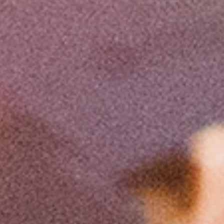
Ιουνίου 2024, ο Πειραιάς γίνεται το κέντρο του
πολιτισμού προσφέροντας μια ευρεία γκάμα
δραστηριοτήτων και εκδηλώσεων, όπως εκθέσεις,
συναυλίες, εργαστήρια και ξεναγήσεις στο λιμάνι, σε
πολλά ιστορικά αξιοθέατα και γειτονιές στενά
συνδεδεμένες με το χώρο της ναυτιλίας.
Οι θέσεις έχουν συμπληρωθεί. Σας
ευχαριστούμε όλους για το ενδιαφέρον
και τη συμμετοχή σας!