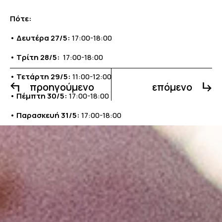
Πότε:
•
Δευτέρα 27/5:
17:00-18:00
•
Τρίτη 28/5:
17:00-18:00
•
Τετάρτη 29/5:
11:00-12:00
προηγούμενο
επόμενο
•
Πέμπτη 30/5:
17:00-18:00
•
Παρασκευή 31/5:
17:00-18:00
Που
: Μητροπολιτικό Κολλέγιο,
CAMPUS ΠΕΙΡΑΙΑ
(Κολοκοτρώνη 110, Πλατεία Τερψιθέας)
Λίγα λόγια για τις Ημέρες Θάλασσας:
Με το σύνθημα #ΠάμεΠειραιά, ο Δήμος Πειραιά
προσκαλεί όλους να συμμετέχουν στις οργανωμένες
δράσεις του θεσμού «Ημέρες Θάλασσας», που φέτος,
γιορτάζεται για 10η χρονιά. Από τις 24 Μαΐου έως τις 2