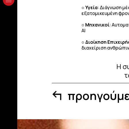
○
Υγεία
: Διάγνωση μ
εξατομικευμένη φρον
○
Μηχανικοί
: Αυτομα
ΑΙ
○
Διοίκηση Επιχειρ
διαχείριση ανθρώπινο
Η σ
τ
προηγούμ