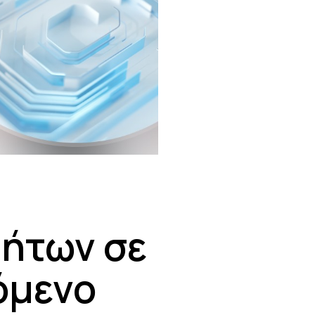
τήτων σε
όμενο