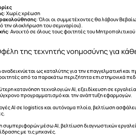
ορίες
ής
: Χωρίς χρέωση
αρακολούθησης
: Όλοι οι συμμετέχοντες θα λάβουν Βεβα
ό την ολοκλήρωση του σεμιναρίου).
χής
: Ανοιχτό σε όλους τους φοιτητές του Μητροπολιτικού
φέλη της τεχνητής νοημοσύνης για κάθ
 αναδεικνύεται ως καταλύτης για την επαγγελματική και
φοιτητές από τα παρακάτω περιζήτητα επιστημονικά πεδ
τερη κατανόηση τεχνολογιών ΑΙ, εξειδίκευση σε εργαλεία 
σύγχρονο προγραμματισμό και την ανάπτυξη εφαρμογών.
ογές ΑΙ σε logistics και αυτόνομα πλοία, βελτίωση ασφάλ
ς.
ση συμπεριφορών μέσω AI, βελτίωση διαγνωστικών εργαλεί
δρασης με τις μηχανές.