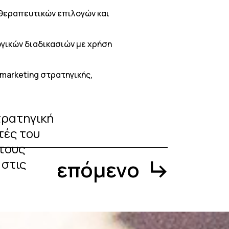
 θεραπευτικών επιλογών και
ωγικών διαδικασιών με χρήση
marketing στρατηγικής,
τρατηγική
τές του
 τους
 στις
επόμενο