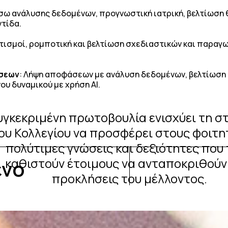
έσω ανάλυσης δεδομένων, προγνωστική ιατρική, βελτίωση
τίδα.
τισμοί, ρομποτική και βελτίωση σχεδιαστικών και παραγ
ήσεων
: Λήψη αποφάσεων με ανάλυση δεδομένων, βελτίωση 
υ δυναμικού με χρήση ΑΙ.
υγκεκριμένη πρωτοβουλία ενισχύει τη σ
ου Κολλεγίου να προσφέρει στους φοιτη
πολύτιμες γνώσεις και δεξιότητες που
ενο
καθιστούν έτοιμους να ανταποκριθούν
προκλήσεις του μέλλοντος.