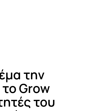
έμα την
 το Grow
τητές του