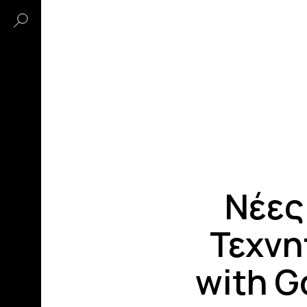
Νέες
Τεχνη
with G