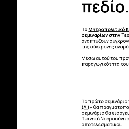
πεδίο
Το
Μητροπολιτικό Κ
σεμιναρίων στην Τε
αναπτύξουν σύγχρονε
της σύγχρονης αγοράς
Μέσω αυτού του προγ
παραγωγικότητά τους
Το πρώτο σεμινάριο τ
(AI
)» θα πραγματοποι
σεμινάριο θα εισάγε
Τεχνητή Νοημοσύνη σ
αποτελεσματικοί.