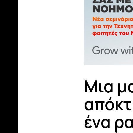
Μια μ
απόκτ
ένα ρ