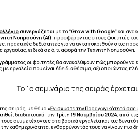
.
ολλέγιο
συνεργάζεται
με το “
Grow with Google
” και ανα
χνητή Νοημοσύνη (AI)
, προσφέροντας στους φοιτητές του
ς, πρακτικές δεξιότητες για να ανταποκριθούν στις προκ
 εργασίας, ειδικά σε ό,τι αφορά την Τεχνητή Νοημοσύνη.
ράμματος οι φοιτητές θα ανακαλύψουν πώς μπορούν να ε
 με εργαλεία που είναι ήδη διαθέσιμα, αξιοποιώντας πλή
Το 1ο σεμινάριο της σειράς έρχεται
ης σειράς, με θέμα «
Ενισχύστε την Παραγωγικότητά σας 
ηθεί, διαδικτυακά, την
Τρίτη 19 Νοεμβρίου 2024
,
από τις
ι τους συμμετέχοντες στα βασικά εργαλεία και τις δυνατ
την καθημερινότητα, ενθαρρύνοντάς τους να γίνουν πιο δη