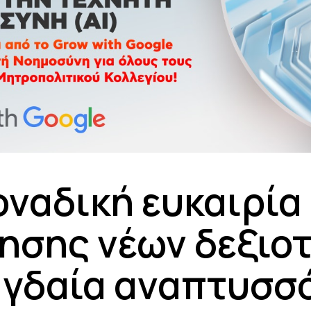
οναδική ευκαιρία
ησης νέων δεξιο
αγδαία αναπτυσσ