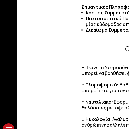
Σημαντικές Πληροφ
Κόστος Συμμετοχ
Πιστοποιητικό Π
μίας εβδομάδας απ
Δικαίωμα Συμμετο
Ο
Η Τεχνητή Νοημοσύνη
μπορεί να βοηθήσει 
○
Πληροφορική:
Βαθύ
απαραίτητα για τον 
○
Ναυτιλιακά
: Εφαρμ
θαλάσσιες μεταφορέ
○
Ψυχολογία
: Ανάλυ
ανθρώπινης αλληλεπί