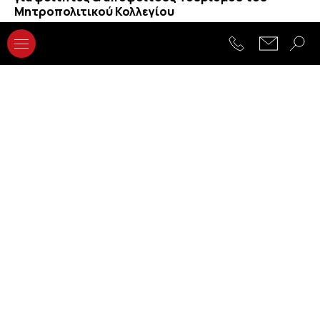
Μητροπολιτικού Κολλεγίου
01.04.2024
HoTEL OPEN FORUM 2024: η συμπεριληπτικότητα
στη σύγχρονη τουριστική βιομηχανία